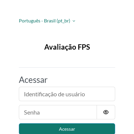
Ir para o conteúdo principal
Português - Brasil ‎(pt_br)‎
Avaliação FPS
Acessar
Identificação de usuário
Senha
Acessar